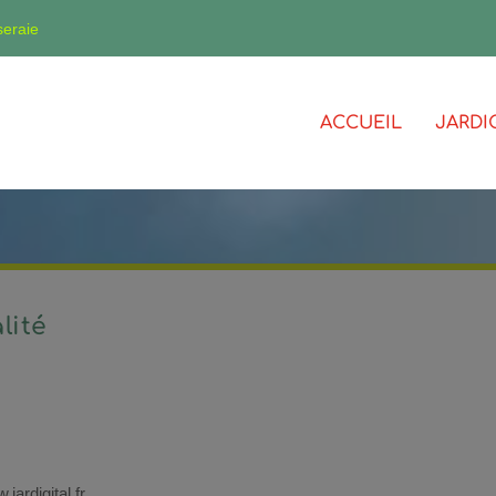
seraie
ACCUEIL
JARDI
lité
jardigital.fr.