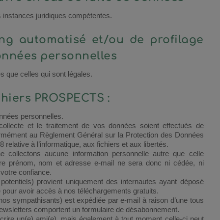
 instances juridiques compétentes.
ng automatisé et/ou de profilage
données personnelles
 que celles qui sont légales.
chiers PROSPECTS :
onnées personnelles.
llecte et le traitement de vos données soient effectués de
nformément au Règlement Général sur la Protection des Données
relative à l’informatique, aux fichiers et aux libertés.
 collectons aucune information personnelle autre que celle
Votre prénom, nom et adresse e-mail ne sera donc ni cédée, ni
votre confiance.
ts potentiels) provient uniquement des internautes ayant déposé
te pour avoir accès à nos téléchargements gratuits.
os sympathisants) est expédiée par e-mail à raison d’une tous
ewsletters comportent un formulaire de désabonnement.
nscrire un(e) ami(e), mais également à tout moment celle-ci peut