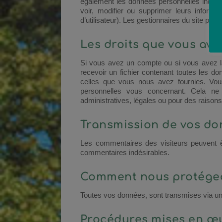
également les données personnelles indiquées
voir, modifier ou supprimer leurs inform
d’utilisateur). Les gestionnaires du site peuv
Les droits que vous ave
Si vous avez un compte ou si vous avez l
recevoir un fichier contenant toutes les d
celles que vous nous avez fournies. V
personnelles vous concernant. Cela n
administratives, légales ou pour des raisons
Transmission de vos do
Les commentaires des visiteurs peuvent êt
commentaires indésirables.
Comment nous protége
Toutes vos données, sont transmises via un
Procédures mises en œu