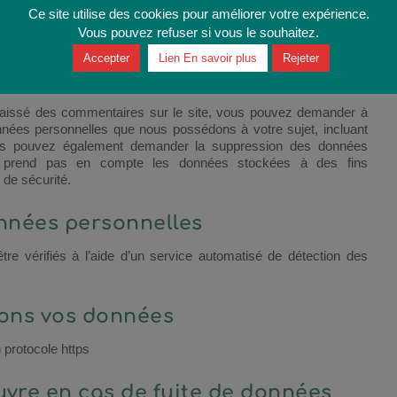
 dans leur profil. Tous les utilisateurs et utilisatrices peuvent
Ce site utilise des cookies pour améliorer votre expérience.
ations personnelles à tout moment (à l’exception de leur nom
Vous pouvez refuser si vous le souhaitez.
ent aussi voir et modifier ces informations.
Accepter
Lien En savoir plus
Rejeter
z sur vos données
aissé des commentaires sur le site, vous pouvez demander à
onnées personnelles que nous possédons à votre sujet, incluant
ous pouvez également demander la suppression des données
e prend pas en compte les données stockées à des fins
 de sécurité.
nnées personnelles
re vérifiés à l’aide d’un service automatisé de détection des
ons vos données
 protocole https
vre en cas de fuite de données