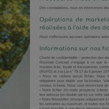
Dés constatations, nous en informerons des
Opérations de marketi
réalisées à l’aide des 
Nous n’effectuons aucunes opérations autres
Informations sur nos fi
Charte de confidentialité – protection des d
Roseraie Concept s’engage à ce que la co
manière licite, loyale et transparente, co
(RGPD) et à la Loi n° 78-17 du 6 janvier 1978 
• Nous ne cédons aucun fichier. Nous ne
obligatoire pour établir une facturation. 
vendue, ni louée. Nous vous remercions de 
• Notre fichier d’e-mails prospects (clien
leur adresse (en double opt-in) sur notre si
• Notre Newsletter (envoyée uniquement à n
les semaines au maximum, et toutes nos N
• Il est possible à une tierce personne d’i