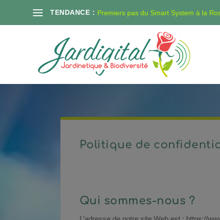
TENDANCE :
Premiers pas du Smart System à la Ro
Politique de confidentia
Qui sommes-nous ?
L’adresse de notre site Web est : https://www.