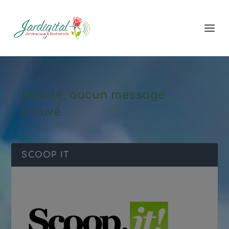
Désolé, aucun message
trouvé
SCOOP IT