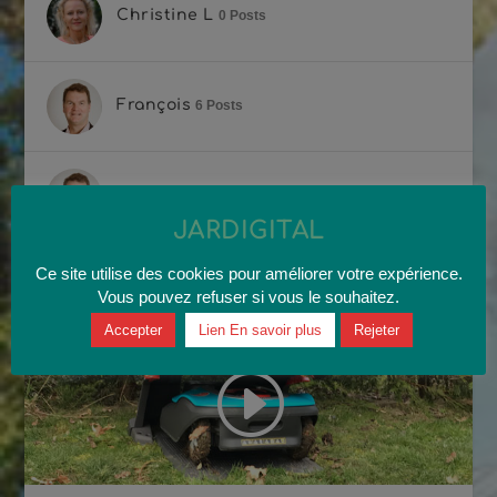
Christine L
0 Posts
François
6 Posts
Franlec
0 Posts
JARDIGITAL
Ce site utilise des cookies pour améliorer votre expérience.
VIDÉOS RÉCENTES
Vous pouvez refuser si vous le souhaitez.
Accepter
Lien En savoir plus
Rejeter