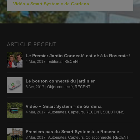
Vidéo « Smart System » de Gardena
ARTICLE RECENT
Le Premier Jardin Connecté est né à la Roseraie !
4 Mai, 2017
|
Editorial
,
RECENT
Le bouton connecté du jardinier
6 Avr, 2017
|
Objet connecté
,
RECENT
Vidéo « Smart System » de Gardena
4 Mar, 2017
|
Automates
,
Capteurs
,
RECENT
,
SOLUTIONS
Premiers pas du Smart System à la Roseraie
3 Mar, 2017
|
Automates
,
Capteurs
,
Objet connecté
,
RECENT