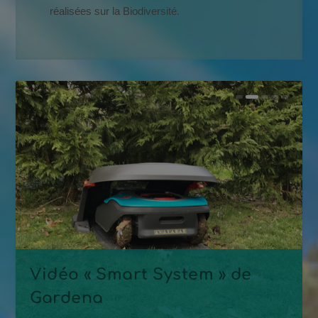
réalisées sur la Biodiversité.
Le Premier Jardin Connecté
Vidéo « Smart System » de
est né à la Roseraie !...
Gardena