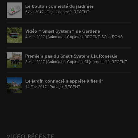
Le bouton connecté du jardinier
6 Avr, 2017
|
Objet connecté
,
RECENT
Vidéo « Smart System » de Gardena
4 Mar, 2017
|
Automates
,
Capteurs
,
RECENT
,
SOLUTIONS
Premiers pas du Smart System à la Roseraie
3 Mar, 2017
|
Automates
,
Capteurs
,
Objet connecté
,
RECENT
Le jardin connecté s’apprête à fleurir
14 Fév, 2017
|
Partage
,
RECENT
VIDEO RÉCENTE